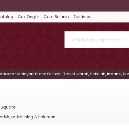
Katalog
Cek Ongkir
Cara Belanja
Testimoni
l belakang....
amond Ukuran 110 cm x 110 cm....
rwa Warna Maron....
en • Melayani Brand Fashion, Travel Umroh, Sekolah, Instansi, Komun
smin Untuk Remaja Size L....
iqab....
a Square
duk, artikel blog & halaman.