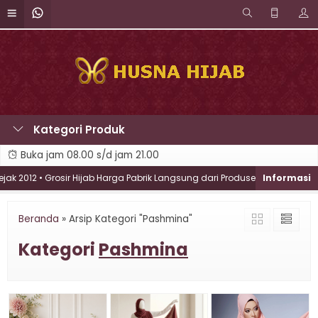
Kategori Produk
Buka jam 08.00 s/d jam 21.00
 2012 • Grosir Hijab Harga Pabrik Langsung dari Produsen • Melayani Bra
Beranda
»
Arsip Kategori "Pashmina"
Kategori
Pashmina