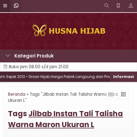
Kategori Produk
Buka jam 08.00 s/d jam 21.00
Sejak 2012 • Grosir Hijab Harga Pabrik Langsung dari Produsen • Melayan
Beranda
»
Tags "Jilbab Instan Tali Talisha Warna Maron
Ukuran L"
Tags
Jilbab Instan Tali Talisha
Warna Maron Ukuran L