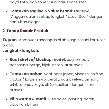
gaya foto, dan tone visual harus konsisten.
Tentukan tagline & value brand:
Misalnya,
“Anggun dalam setiap langkah” atau “Syar’i dengan
sentuhan elegan.”
2. Tahap Desain Produk
Tujuan:
Membuat rancangan hijab yang sesuai karakter
brand.
Langkah-langkah:
Buat sketsa/ Mockup model:
segi empat,
pashmina, bergo, hijab instan, atau syar’i.
Tentukan bahan:
voal, paris japan, viscose, chiffon,
cotton/ katun mikro, ceruty, satin, velvet, armani,
crinkle, jersey zoya, dll (sesuaikan dengan citra
brand).
Pilih warna & motif:
Bisa polos, printing, bordir,
atau kombinasi.