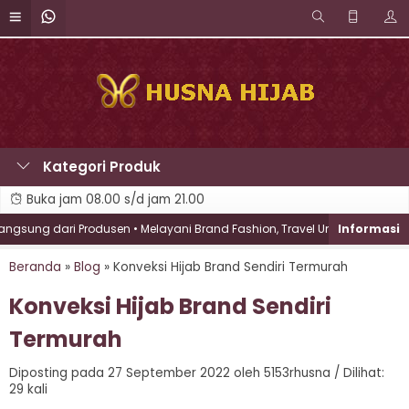
Kategori Produk
Buka jam 08.00 s/d jam 21.00
dari Produsen • Melayani Brand Fashion, Travel Umroh, Sekolah, Instans
Beranda
»
Blog
»
Konveksi Hijab Brand Sendiri Termurah
Konveksi Hijab Brand Sendiri
Termurah
Diposting pada 27 September 2022 oleh 5153rhusna / Dilihat:
29 kali