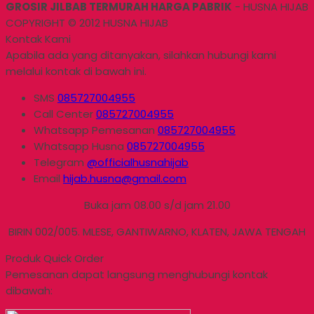
GROSIR JILBAB TERMURAH HARGA PABRIK
- HUSNA HIJAB
COPYRIGHT © 2012 HUSNA HIJAB
Kontak Kami
Apabila ada yang ditanyakan, silahkan hubungi kami
melalui kontak di bawah ini.
SMS
085727004955
Call Center
085727004955
Whatsapp
Pemesanan
085727004955
Whatsapp
Husna
085727004955
Telegram
@officialhusnahijab
Email
hijab.husna@gmail.com
Buka jam 08.00 s/d jam 21.00
BIRIN 002/005. MLESE, GANTIWARNO, KLATEN, JAWA TENGAH
Produk Quick Order
Pemesanan dapat langsung menghubungi kontak
dibawah: