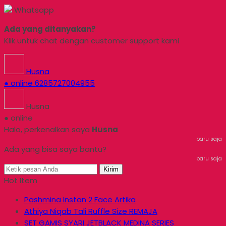
Whatsapp
Ada yang ditanyakan?
Klik untuk chat dengan customer support kami
Husna
● online
6285727004955
Husna
● online
Halo, perkenalkan saya
Husna
baru saja
Ada yang bisa saya bantu?
baru saja
Kirim
Hot Item
Pashmina Instan 2 Face Artika
Athiya Niqab Tali Ruffle Size REMAJA
SET GAMIS SYARI JETBLACK MEDINA SERIES