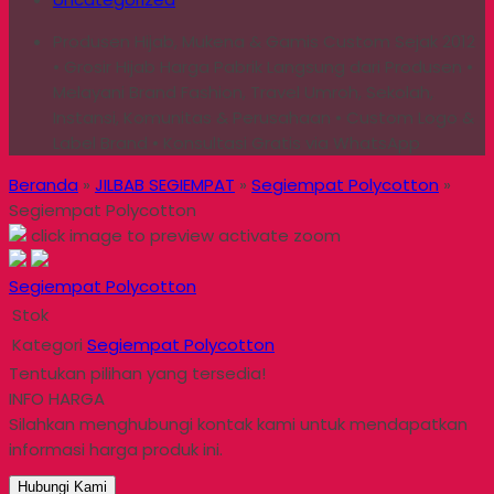
Produsen Hijab, Mukena & Gamis Custom Sejak 2012
• Grosir Hijab Harga Pabrik Langsung dari Produsen •
Melayani Brand Fashion, Travel Umroh, Sekolah,
Instansi, Komunitas & Perusahaan • Custom Logo &
Label Brand • Konsultasi Gratis via WhatsApp
Beranda
»
JILBAB SEGIEMPAT
»
Segiempat Polycotton
»
Segiempat Polycotton
click image to preview
activate zoom
Segiempat Polycotton
Stok
Kategori
Segiempat Polycotton
Tentukan pilihan yang tersedia!
INFO HARGA
Silahkan menghubungi kontak kami untuk mendapatkan
informasi harga produk ini.
Hubungi Kami