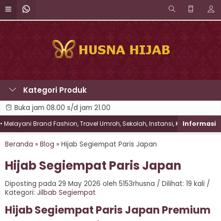
Kategori Produk
Buka jam 08.00 s/d jam 21.00
ani Brand Fashion, Travel Umroh, Sekolah, Instansi, Komunitas & Perusah
Beranda
»
Blog
»
Hijab Segiempat Paris Japan
Hijab Segiempat Paris Japan
Diposting pada 29 May 2026 oleh 5153rhusna / Dilihat: 19 kali /
Kategori:
Jilbab Segiempat
Hijab Segiempat Paris Japan Premium