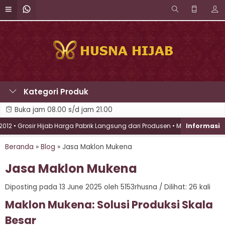
Kategori Produk
Buka jam 08.00 s/d jam 21.00
 Grosir Hijab Harga Pabrik Langsung dari Produsen • Melayani Brand Fash
Beranda
»
Blog
»
Jasa Maklon Mukena
Jasa Maklon Mukena
Diposting pada 13 June 2025 oleh 5153rhusna / Dilihat: 26 kali
Maklon Mukena: Solusi Produksi Skala
Besar