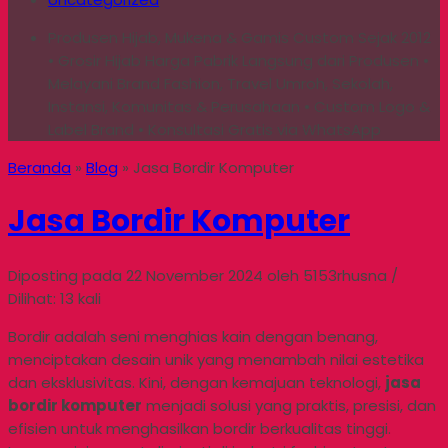
Produsen Hijab, Mukena & Gamis Custom Sejak 2012
• Grosir Hijab Harga Pabrik Langsung dari Produsen •
Melayani Brand Fashion, Travel Umroh, Sekolah,
Instansi, Komunitas & Perusahaan • Custom Logo &
Label Brand • Konsultasi Gratis via WhatsApp
Beranda
»
Blog
»
Jasa Bordir Komputer
Jasa Bordir Komputer
Diposting pada 22 November 2024 oleh 5153rhusna /
Dilihat: 13 kali
Bordir adalah seni menghias kain dengan benang,
menciptakan desain unik yang menambah nilai estetika
dan eksklusivitas. Kini, dengan kemajuan teknologi,
jasa
bordir komputer
menjadi solusi yang praktis, presisi, dan
efisien untuk menghasilkan bordir berkualitas tinggi.